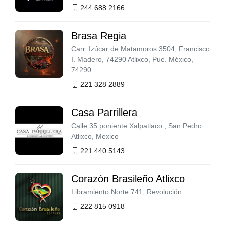
244 688 2166
Brasa Regia
Carr. Izúcar de Matamoros 3504, Francisco
I. Madero, 74290 Atlixco, Pue. México,
74290
221 328 2889
Casa Parrillera
Calle 35 poniente Xalpatlaco , San Pedro
Atlixco, Mexico
221 440 5143
Corazón Brasileño Atlixco
Libramiento Norte 741, Revolución
222 815 0918