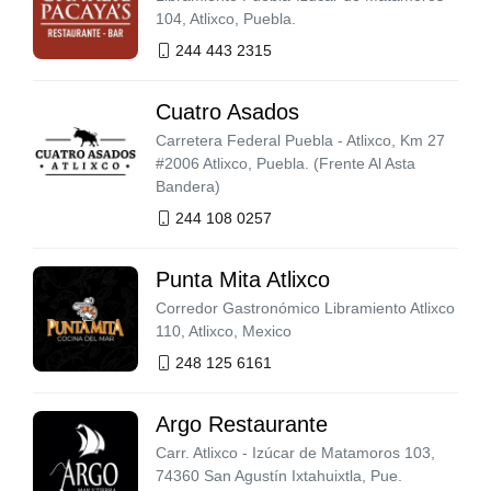
104, Atlixco, Puebla.
244 443 2315
Cuatro Asados
Carretera Federal Puebla - Atlixco, Km 27
#2006 Atlixco, Puebla. (Frente Al Asta
Bandera)
244 108 0257
Punta Mita Atlixco
Corredor Gastronómico Libramiento Atlixco
110, Atlixco, Mexico
248 125 6161
Argo Restaurante
Carr. Atlixco - Izúcar de Matamoros 103,
74360 San Agustín Ixtahuixtla, Pue.