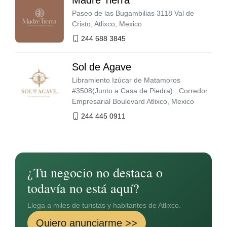
Madre Tierra
Paseo de las Bugambilias 3118 Val de
Cristo, Atlixco, Mexico
244 688 3845
Sol de Agave
Libramiento Izúcar de Matamoros
#3508(Junto a Casa de Piedra) , Corredor
Empresarial Boulevard Atlixco, Mexico
244 445 0911
¿Tu negocio no destaca o
todavía no está aquí?
Llega a miles de turistas y habitantes de Atlixco.
Quiero anunciarme >>